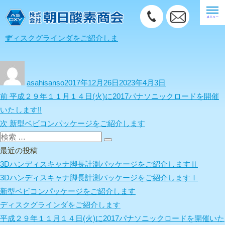
ディスクグラインダをご紹介します
投
投
稿
稿
asahisanso
2017年12月26日
2023年4月3日
者
日:
投
前
前
平成２９年１１月１４日(火)に2017パナソニックロードを開催
稿
の
いたします!!
ナ
投
次
次
新型ベビコンパッケージをご紹介します
ビ
検
稿:
の
検
ゲ
索:
投
最近の投稿
索
ー
稿:
3Dハンディスキャナ脚長計測パッケージをご紹介しますⅡ
シ
3Dハンディスキャナ脚長計測パッケージをご紹介しますⅠ
ョ
新型ベビコンパッケージをご紹介します
ン
ディスクグラインダをご紹介します
平成２９年１１月１４日(火)に2017パナソニックロードを開催いた