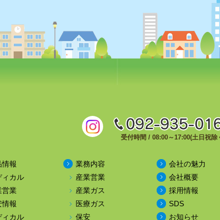
受付時間 / 08:00～17:00(土日祝除
品情報
業務内容
会社の魅力
ディカル
産業営業
会社概要
業営業
産業ガス
採用情報
安情報
医療ガス
SDS
ディカル
保安
お知らせ