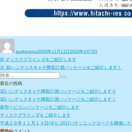
投
投
稿
稿
asahisanso
2020年11月11日
2023年4月3日
者
日:
投
前
前
ディスクグラインダをご紹介します
稿
の
次
次
3Dハンディスキャナ脚長計測パッケージをご紹介しますⅠ
ナ
検
投
の
検
ビ
索:
稿:
投
最近の投稿
索
ゲ
稿:
3Dハンディスキャナ脚長計測パッケージをご紹介しますⅡ
ー
3Dハンディスキャナ脚長計測パッケージをご紹介しますⅠ
シ
新型ベビコンパッケージをご紹介します
ョ
ディスクグラインダをご紹介します
ン
平成２９年１１月１４日(火)に2017パナソニックロードを開催いたし
最近のコメント